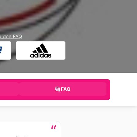
u den FAQ
🤔 FAQ
“