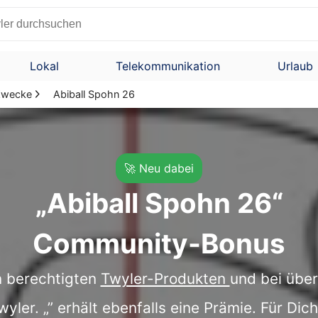
Lokal
Telekommunikation
Urlaub
 Zwecke
Abiball Spohn 26
🚀 Neu dabei
„Abiball Spohn 26“
Community-Bonus
en berechtigten
Twyler-Produkten
und bei übe
ler. „” erhält ebenfalls eine Prämie. Für Dic