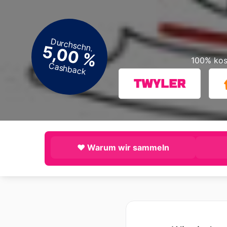
Durchschn.
5,00 %
100% kos
Cashback
❤️ Warum wir sammeln