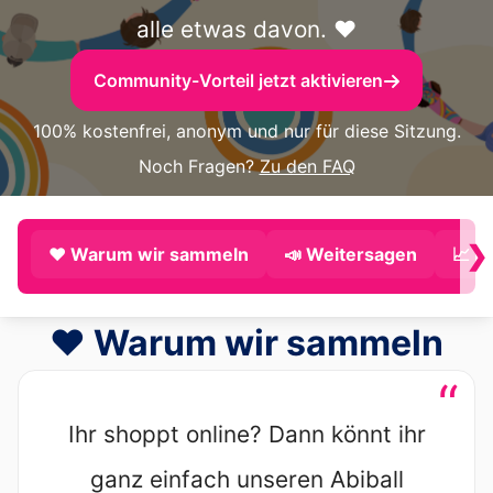
alle etwas davon. ❤️
Community-Vorteil jetzt aktivieren
100% kostenfrei, anonym und nur für diese Sitzung.
Noch Fragen?
Zu den FAQ
❯
❤️ Warum wir sammeln
📣 Weitersagen
📈 P
❤️ Warum wir sammeln
“
Ihr shoppt online? Dann könnt ihr
ganz einfach unseren Abiball