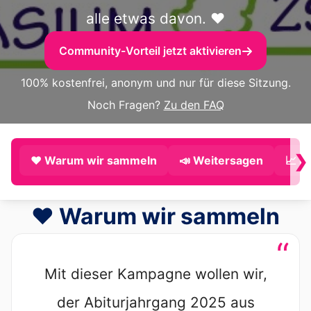
alle etwas davon. ❤️
Community-Vorteil jetzt aktivieren
100% kostenfrei, anonym und nur für diese Sitzung.
Noch Fragen?
Zu den FAQ
❯
❤️ Warum wir sammeln
📣 Weitersagen
📈 P
❤️ Warum wir sammeln
“
Mit dieser Kampagne wollen wir,
der Abiturjahrgang 2025 aus