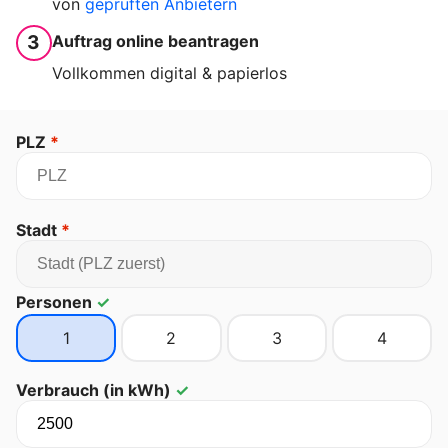
von
geprüften Anbietern
3
Auftrag online beantragen
Vollkommen digital & papierlos
PLZ
*
Stadt
*
Personen
✓
1
2
3
4
Verbrauch (in kWh)
✓