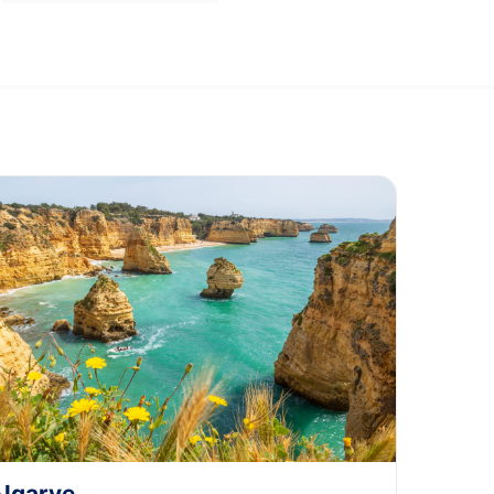
e
lgarve