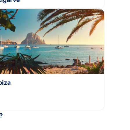
biza
?