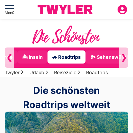
Menü
❮
❯
trände
🏝 Inseln
🚗 Roadtrips
🏞 Sehenswürdigk
Twyler
Urlaub
Reiseziele
Roadtrips
Die schönsten
Roadtrips weltweit