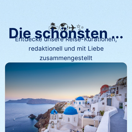
🏝️🌎✈️✨
Die schönsten ...
Entdecke unsere Reise-Kurationen,
redaktionell und mit Liebe
zusammengestellt