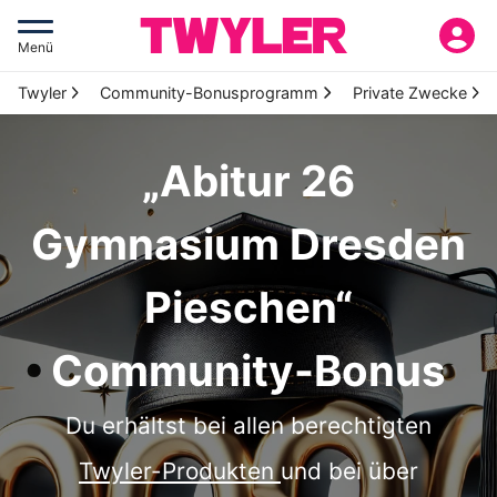
Menü
Twyler
Community-Bonusprogramm
Private Zwecke
„Abitur 26
Gymnasium Dresden
Pieschen“
Community-Bonus
Du erhältst bei allen berechtigten
Twyler-Produkten
und bei über