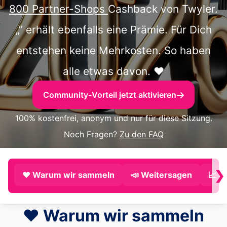
800 Partner-Shops
Cashback von Twyler.
„” erhält ebenfalls eine Prämie. Für Dich
entstehen keine Mehrkosten. So haben
alle etwas davon. ❤️
Community-Vorteil jetzt aktivieren
100% kostenfrei, anonym und nur für diese Sitzung.
Noch Fragen?
Zu den FAQ
❯
❤️ Warum wir sammeln
📣 Weitersagen
📈 P
❤️ Warum wir sammeln