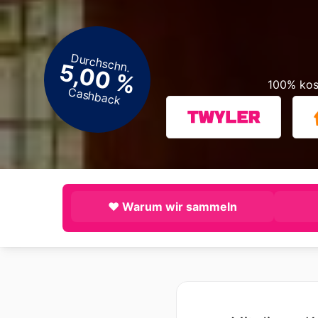
Durchschn.
5,00 %
100% kos
Cashback
❤️ Warum wir sammeln