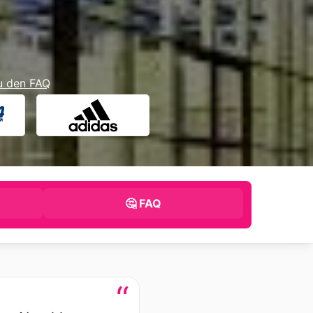
u den FAQ
🤔 FAQ
“