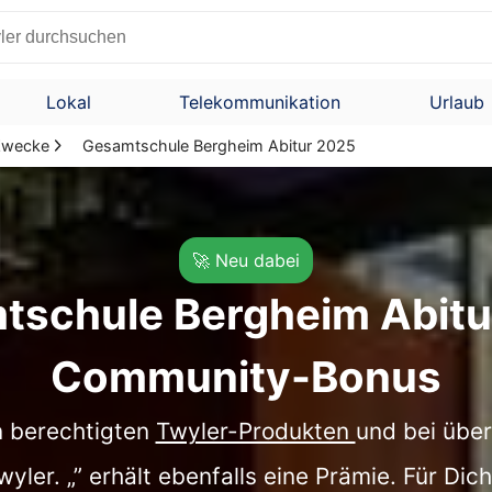
Lokal
Telekommunikation
Urlaub
 Zwecke
Gesamtschule Bergheim Abitur 2025
🚀 Neu dabei
tschule Bergheim Abitu
Community-Bonus
en berechtigten
Twyler-Produkten
und bei übe
ler. „” erhält ebenfalls eine Prämie. Für Dic