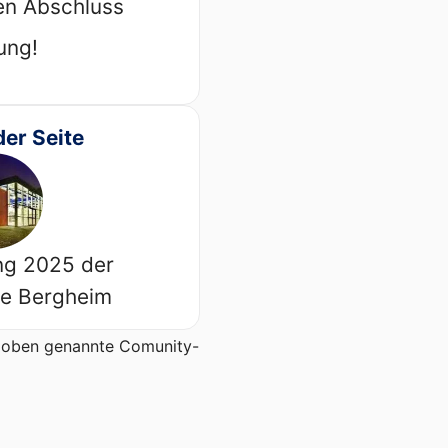
en Abschluss
ung!
der Seite
ng 2025 der
e Bergheim
er oben genannte Comunity-