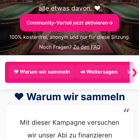
alle etwas davon. ❤️
Community-Vorteil jetzt aktivieren
100% kostenfrei, anonym und nur für diese Sitzung.
Noch Fragen?
Zu den FAQ
❯
❤️ Warum wir sammeln
📣 Weitersagen
📈 P
❤️ Warum wir sammeln
“
Mit dieser Kampagne versuchen
wir unser Abi zu finanzieren