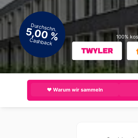
Durchschn.
5,00 %
100% kos
Cashback
❤️ Warum wir sammeln