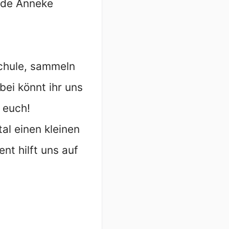
lde Anneke
chule, sammeln
bei könnt ihr uns
 euch!
al einen kleinen
nt hilft uns auf