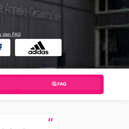
u den FAQ
🤔 FAQ
“