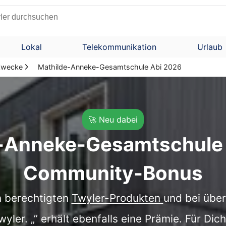
Lokal
Telekommunikation
Urlaub
 Zwecke
Mathilde-Anneke-Gesamtschule Abi 2026
🚀 Neu dabei
e-Anneke-Gesamtschule 
Community-Bonus
en berechtigten
Twyler-Produkten
und bei übe
ler. „” erhält ebenfalls eine Prämie. Für Dic