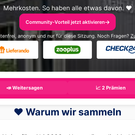
Mehrkosten. So haben alle etwas davon. ❤️
Community-Vorteil jetzt aktivieren
tenfrei, anonym und nur für diese Sitzung. Noch Fragen?
Z
📣 Weitersagen
📈 2 Prämien
❤️ Warum wir sammeln