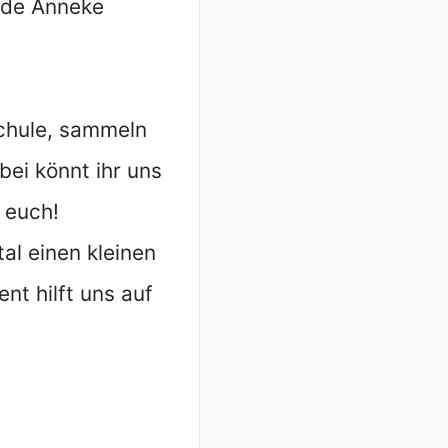
lde Anneke
chule, sammeln
bei könnt ihr uns
 euch!
al einen kleinen
nt hilft uns auf