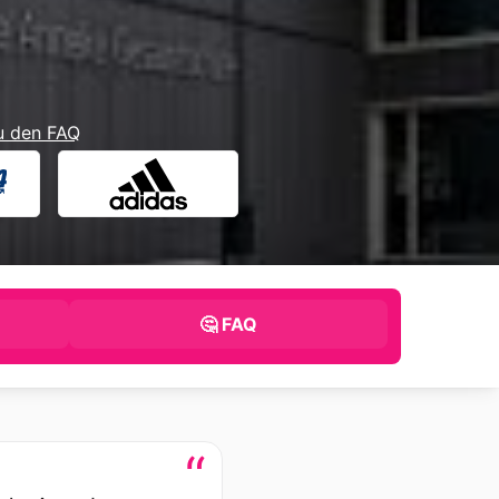
u den FAQ
🤔 FAQ
“