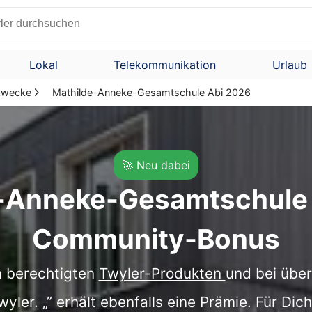
Lokal
Telekommunikation
Urlaub
 Zwecke
Mathilde-Anneke-Gesamtschule Abi 2026
🚀 Neu dabei
e-Anneke-Gesamtschule 
Community-Bonus
en berechtigten
Twyler-Produkten
und bei übe
ler. „” erhält ebenfalls eine Prämie. Für Dic