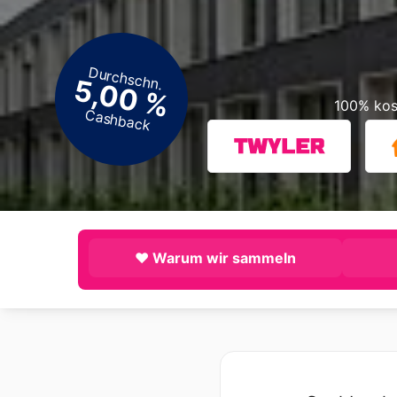
Durchschn.
5,00 %
100% kos
Cashback
❤️ Warum wir sammeln