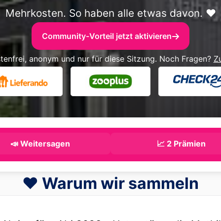
Mehrkosten. So haben alle etwas davon. ❤️
Community-Vorteil jetzt aktivieren
tenfrei, anonym und nur für diese Sitzung. Noch Fragen?
Z
📣 Weitersagen
📈 2 Prämien
❤️ Warum wir sammeln