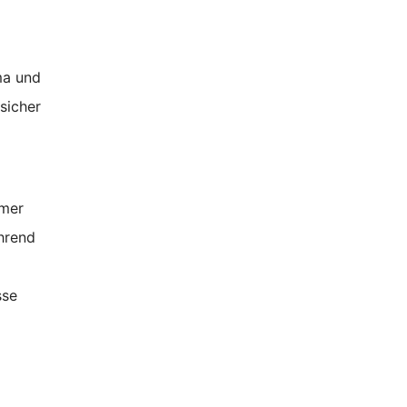
ma und
sicher
mmer
ährend
sse