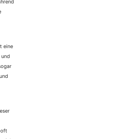
ährend
e
t eine
r und
sogar
 und
eser
oft