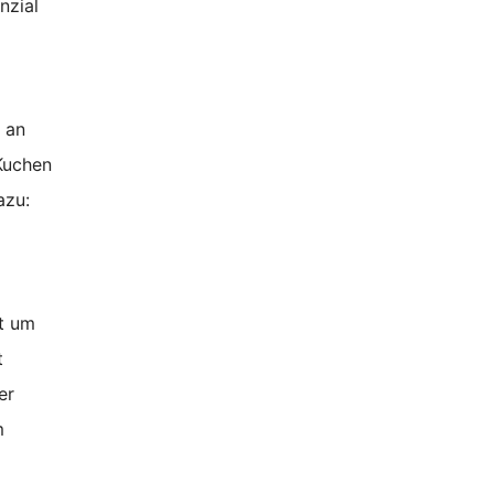
nzial
 an
Kuchen
azu:
ot um
t
er
m