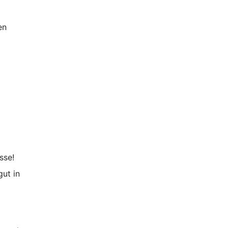
en
sse!
gut in